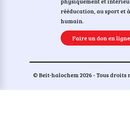
physiquement et intérieu
rééducation, au sport et
humain.
Faire un don en ligne
© Beit-halochem 2026 - Tous droits 
xte d'origine
aluez cette traduction
tre avis nous aidera à améliorer Google Traductio