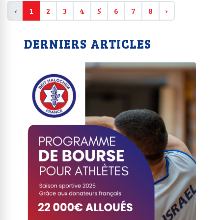
‹
1
2
3
4
5
6
7
8
›
DERNIERS ARTICLES